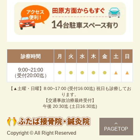
診察時間
月
火
水
木
金
土
日
9:00~21:00
⚫︎
⚫︎
⚫︎
⚫︎
⚫︎
▲
▲
（受付20:00迄）
【▲土曜・日曜】8:00~17:00 (受付16:00迄) 祝日も診療してお
ります。
【交通事故治療最終受付】
午後 20:30迄 (土日16:30迄)
PAGETOP
Copyright © All Right Reserved