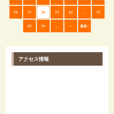
56
57
58
59
60
...
70
80
90
...
»
最後 »
アクセス情報