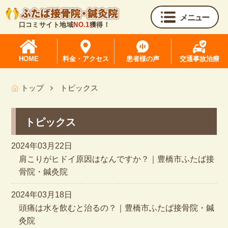
メニュー
口コミサイト地域
NO.1
獲得！
HOME
料金・アクセス
患者様の声
交通事故治療
トップ
トピックス
トピックス
2024年03月22日
肩こりがヒドイ原因はなんですか？｜豊橋市ふたば接
骨院・鍼灸院
2024年03月18日
頭痛は水を飲むと治るの？｜豊橋市ふたば接骨院・鍼
灸院