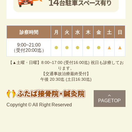
診察時間
月
火
水
木
金
土
日
9:00~21:00
⚫︎
⚫︎
⚫︎
⚫︎
⚫︎
▲
▲
（受付20:00迄）
【▲土曜・日曜】8:00~17:00 (受付16:00迄) 祝日も診療してお
ります。
【交通事故治療最終受付】
午後 20:30迄 (土日16:30迄)
PAGETOP
Copyright © All Right Reserved