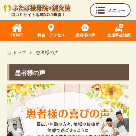
メニュー
口コミサイト地域
NO.1
獲得！
HOME
料金・アクセス
患者様の声
交通事故治療
トップ
患者様の声
患者様の声