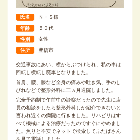
氏名
Ｎ・Ｓ様
年齢
５０代
性別
女性
住所
豊橋市
交通事故にあい、横からぶつけられ、私の車は
回転し横転し廃車となりました。
首肩、腰、膝など全身の痛みや吐き気、手のし
びれなどで整形外科に三ヵ月通院しました。
完全予約制で午前中の診察だったので先生に店
員の相談をしたら整形外科しか紹介できないと
言われ近くの病院に行きました。リハビリはす
べて機械による治療だったのですぐにやめまし
た。焦りと不安でネットで検索してふたばさん
を見て電話しました。