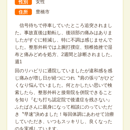
性別
女性
住所
豊橋市
信号待ちで停車していたところ追突されまし
た。事故直後は動転し、後頭部の痛みはありま
したがすぐに軽減し、特に不調は感じませんで
した。整形外科では上腕打撲症、頸椎捻挫で湿
布と痛みどめを処方、2週間と診断されました。
週1
回のリハビリに通院していましたが違和感を感
じ痛みが増し日が経つにつれ〝肩の張り″がひど
くなり悩んでいました。何とかしたい思いで検
索したら、整形外科と接骨院を併院できること
を知り『むち打ち認定院で後遺症を残さない』
ふたばさんに親身になって相談にのっていただ
き〝早速″決めました！毎回体調にあわせて治療
していただき、いつもスッキリし、良くなった
のを実感しています。