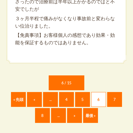
さったので治療前は半年以上かかるのではと不
安でしたが
３ヶ月半程で痛みがなくなり事故前と変わらな
い位治りました。
【免責事項】お客様個人の感想であり効果・効
能を保証するものではありません。
6 / 15
« 先頭
«
...
4
5
6
7
8
...
»
最後 »