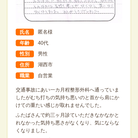
氏名
匿名様
年齢
40代
性別
男性
住所
湖西市
職業
自営業
交通事故にあい一カ月程整形外科へ通っていま
したがむち打ちの気持ち悪いのと首から肩にか
けての重たい感じが取れませんでした。
ふたばさんで約三ヶ月診ていただきなかなかと
れなかった気持ち悪さがなくなり、気にならな
くなりました。