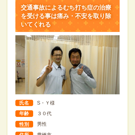
交通事故によるむち打ち症の治療
を受ける事は痛み・不安を取り除
いてくれる
氏名
S・Ｙ様
年齢
３０代
性別
男性
住所
豊橋市