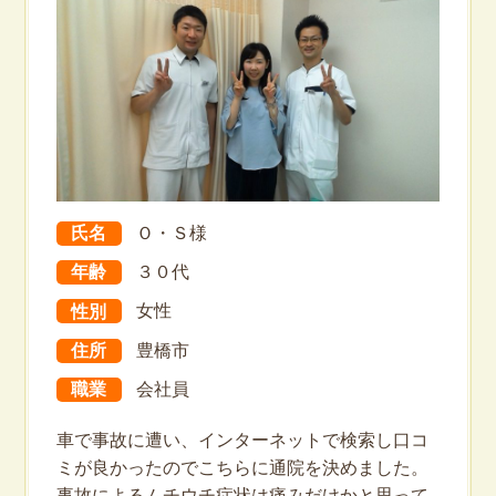
氏名
Ｏ・Ｓ様
年齢
３０代
性別
女性
住所
豊橋市
職業
会社員
車で事故に遭い、インターネットで検索し口コ
ミが良かったのでこちらに通院を決めました。
事故によるムチウチ症状は痛みだけかと思って