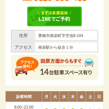
住所
豊橋市南栄町字空池8-104
アクセス
南栄駅から徒歩１分
診察時間
月
火
水
木
金
土
日
9:00~21:00