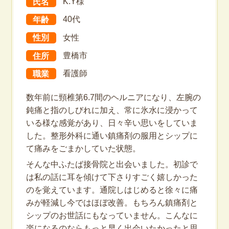
氏名
K.Y様
年齢
40代
性別
女性
住所
豊橋市
職業
看護師
数年前に頸椎第6.7間のヘルニアになり、左腕の
鈍痛と指のしびれに加え、常に氷水に浸かって
いる様な感覚があり、日々辛い思いをしていま
した。整形外科に通い鎮痛剤の服用とシップに
て痛みをごまかしていた状態。
そんな中ふたば接骨院と出会いました。初診で
は私の話に耳を傾けて下さりすごく嬉しかった
のを覚えています。通院しはじめると徐々に痛
みが軽減し今ではほぼ改善。もちろん鎮痛剤と
シップのお世話にもなっていません。こんなに
楽になるのならもっと早く出会いたかったと思