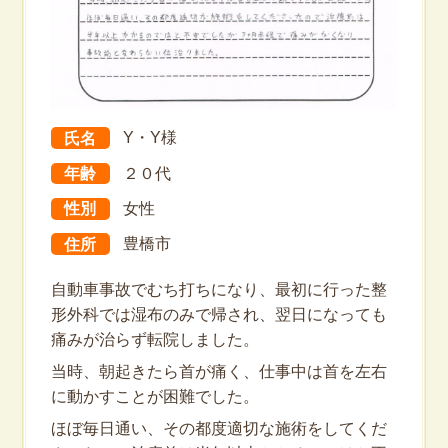
氏名
Y・Y様
年齢
２０代
性別
女性
住所
豊橋市
自動車事故でむち打ちになり、最初に行った整
形外科では湿布のみで帰され、翌日になっても
痛みが治らず転院しました。
当時、朝起きたら首が痛く、仕事中は首を左右
に動かすことが困難でした。
ほぼ毎日通い、その都度適切な施術をしてくだ