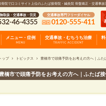
接骨院で口コミサイト上位のふたば接骨院・鍼灸院 骨盤矯正・交通事故
険取扱・交通事故・労災
交通事故専門フリーダイヤル
532-46-4355
0120-555-411
メニュー・症例
交通事故・むちうち治療
料
MENU
TRAFFIC ACCIDENT
トップ
トピックス
豊橋市で頭痛予防をお考えの方へ｜ふた
豊橋市で頭痛予防をお考えの方へ｜ふたば接