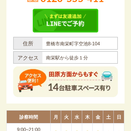
住所
豊橋市南栄町字空池8-104
アクセス
南栄駅から徒歩１分
診察時間
月
火
水
木
金
土
日
9:00~21:00