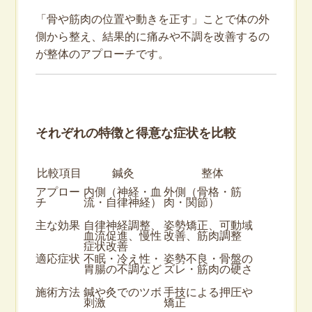
「骨や筋肉の位置や動きを正す」ことで体の外
側から整え、結果的に痛みや不調を改善するの
が整体のアプローチです。
それぞれの特徴と得意な症状を比較
比較項目
鍼灸
整体
アプロー
内側（神経・血
外側（骨格・筋
チ
流・自律神経）
肉・関節）
主な効果
自律神経調整、
姿勢矯正、可動域
血流促進、慢性
改善、筋肉調整
症状改善
適応症状
不眠・冷え性・
姿勢不良・骨盤の
胃腸の不調など
ズレ・筋肉の硬さ
施術方法
鍼や灸でのツボ
手技による押圧や
刺激
矯正