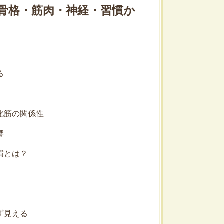
骨格・筋肉・神経・習慣か
る
化筋の関係性
響
慣とは？
ず見える