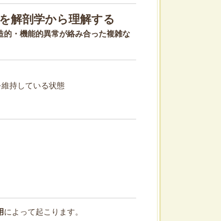
みを解剖学から理解する
造的・機能的異常が絡み合った複雑な
を維持している状態
用
によって起こります。