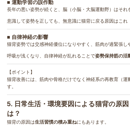
■ 運動学習の誤作動
長年の悪い姿勢が続くと、脳（小脳・大脳運動野）はそれ
意識して姿勢を正しても、無意識に猫背に戻る原因はこれ
■ 自律神経の影響
猫背姿勢では交感神経優位になりやすく、筋肉が過緊張し
呼吸が浅くなり、自律神経が乱れることで
姿勢保持筋の活
【ポイント】
猫背改善には、筋肉や骨格だけでなく神経系の再教育（運
す。
5. 日常生活・環境要因による猫背の原
は？
猫背の原因は
生活習慣の積み重ね
にもあります。