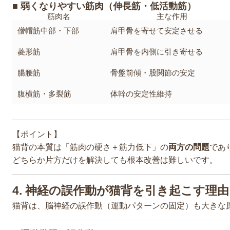
■ 弱くなりやすい筋肉（伸長筋・低活動筋）
筋肉名
主な作用
僧帽筋中部・下部
肩甲骨を寄せて安定させる
菱形筋
肩甲骨を内側に引き寄せる
腸腰筋
骨盤前傾・股関節の安定
腹横筋・多裂筋
体幹の安定性維持
【ポイント】
猫背の本質は「筋肉の硬さ＋筋力低下」の
両方の問題
であ
どちらか片方だけを解決しても根本改善は難しいです。
4. 神経の誤作動が猫背を引き起こす理
猫背は、脳神経の誤作動（運動パターンの固定）も大きな