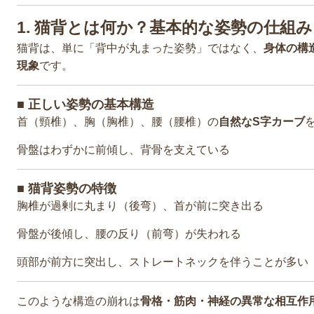
1. 猫背とは何か？基本的な姿勢の仕組
猫背は、単に「背中が丸まった姿勢」ではなく、
身体の構
現象
です。
■ 正しい姿勢の基本構造
首（頸椎）、胸（胸椎）、腰（腰椎）の
自然なS字カーブ
骨盤はわずかに前傾し、背骨を支えている
■ 猫背姿勢の特徴
胸椎が過剰に丸まり（後弯）、首が前に突き出る
骨盤が後傾し、腰の反り（前弯）が失われる
頭部が前方に突出し、ストレートネックを伴うことが多い
このような構造の崩れは
骨格・筋肉・神経の異常な相互作