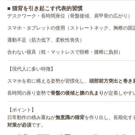
■ 猫背を引き起こす代表的習慣
デスクワーク・長時間座位（骨盤後傾、肩甲骨の広がり）
スマホ・タブレットの使用（ストレートネック、胸椎の固
運動不足（筋力低下、柔軟性喪失）
合わない寝具（枕・マットレスで頸椎・腰椎に負担）
【現代人に多い特徴】
スマホを前に構える姿勢が習慣化し、
頭部前方突出と巻き
長時間の座り姿勢で
骨盤の後傾と腰の丸まり
が定着しやす
【ポイント】
日常動作の積み重ねが
無意識の猫背
を作り出し、長期化す
対策が必須
です。