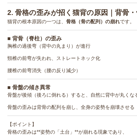
2. 骨格の歪みが招く猫背の原因｜背骨
猫背の根本原因の一つは、
骨格（骨の配列）の崩れ
です。
■ 背骨（脊柱）の歪み
胸椎の過後弯（背中の丸まり）が進行
頸椎の前弯が失われ、ストレートネック化
腰椎の前弯消失（腰の反り減少）
■ 骨盤の傾き異常
骨盤が後傾（後ろに倒れる）すると、自然に背中が丸くな
骨盤の歪みは背骨の配列を崩し、全身の姿勢を崩壊させる
【ポイント】
骨格の歪みは**姿勢の「土台」**が崩れる現象であり、