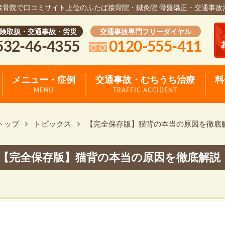
接骨院で口コミサイト上位のふたば接骨院・鍼灸院 骨盤矯正・交通事故
険取扱・交通事故・労災
交通事故専門フリーダイヤル
532-46-4355
0120-555-411
メニュー・症例
交通事故・むちうち治療
料
MENU
TRAFFIC ACCIDENT
トップ
トピックス
【完全保存版】猫背の本当の原因を徹底
【完全保存版】猫背の本当の原因を徹底解説