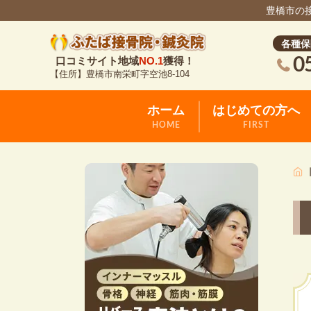
豊橋市の
各種保
0
口コミサイト地域
NO.1
獲得！
【住所】豊橋市南栄町字空池8-104
ホーム
はじめての方へ
HOME
FIRST