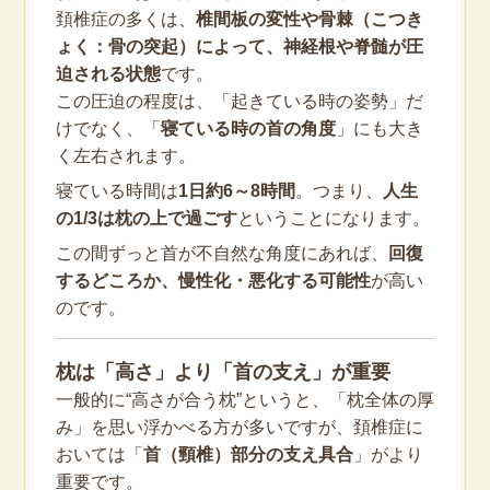
頚椎症の多くは、
椎間板の変性や骨棘（こつき
ょく：骨の突起）によって、神経根や脊髄が圧
迫される状態
です。
この圧迫の程度は、「起きている時の姿勢」だ
けでなく、「
寝ている時の首の角度
」にも大き
く左右されます。
寝ている時間は
1日約6～8時間
。つまり、
人生
の1/3は枕の上で過ごす
ということになります。
この間ずっと首が不自然な角度にあれば、
回復
するどころか、慢性化・悪化する可能性
が高い
のです。
枕は「高さ」より「首の支え」が重要
一般的に“高さが合う枕”というと、「枕全体の厚
み」を思い浮かべる方が多いですが、頚椎症に
おいては「
首（頸椎）部分の支え具合
」がより
重要です。