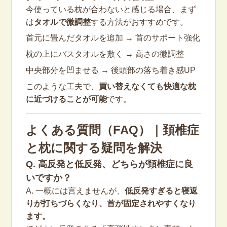
今使っている枕が合わないと感じる場合、まず
は
タオルで微調整
する方法がおすすめです。
首元に畳んだタオルを追加 → 首のサポート強化
枕の上にバスタオルを敷く → 高さの微調整
中央部分を凹ませる → 後頭部の落ち着き感UP
このような工夫で、
買い替えなくても快適な枕
に近づけることが可能
です。
よくある質問（FAQ）｜頚椎症
と枕に関する疑問を解決
Q. 高反発と低反発、どちらが頚椎症に良
いですか？
A. 一概には言えませんが、
低反発すぎると寝返
りが打ちづらくなり、首が固定されやすくなり
ます。