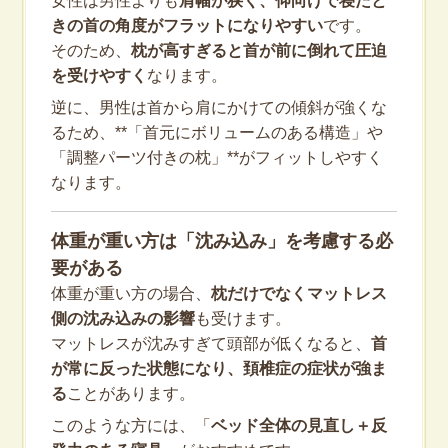
女性は男性よりも
肩幅が狭く、仰向けで寝たと
きの首の角度がフラットになりやすい
です。
そのため、
枕が高すぎると首が前に倒れて圧迫
を受けやすく
なります。
逆に、男性は首から肩にかけての傾斜が強くな
るため、**「首元にボリュームのある構造」や
「調整パーツ付きの枕」**がフィットしやすく
なります。
体重が重い方は「沈み込み」を考慮する必
要がある
体重が重い方の場合、
枕だけでなくマットレス
側の沈み込みの影響
も受けます。
マットレスが沈みすぎて頭部が低くなると、
首
が常に反った状態になり、頚椎症の症状が強ま
る
ことがあります。
このような方には、「
ベッド全体の見直し＋反