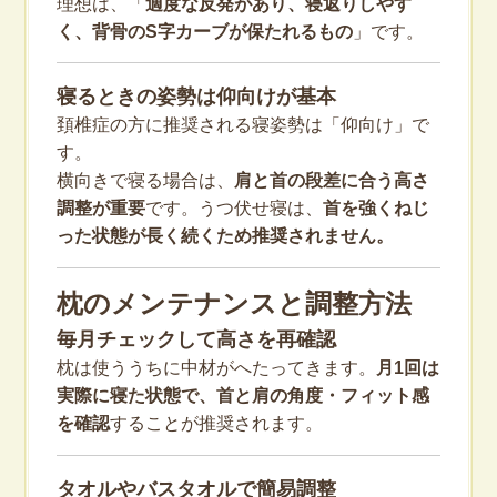
理想は、「
適度な反発があり、寝返りしやす
く、背骨のS字カーブが保たれるもの
」です。
寝るときの姿勢は仰向けが基本
頚椎症の方に推奨される寝姿勢は「仰向け」で
す。
横向きで寝る場合は、
肩と首の段差に合う高さ
調整が重要
です。うつ伏せ寝は、
首を強くねじ
った状態が長く続くため推奨されません。
枕のメンテナンスと調整方法
毎月チェックして高さを再確認
枕は使ううちに中材がへたってきます。
月1回は
実際に寝た状態で、首と肩の角度・フィット感
を確認
することが推奨されます。
タオルやバスタオルで簡易調整