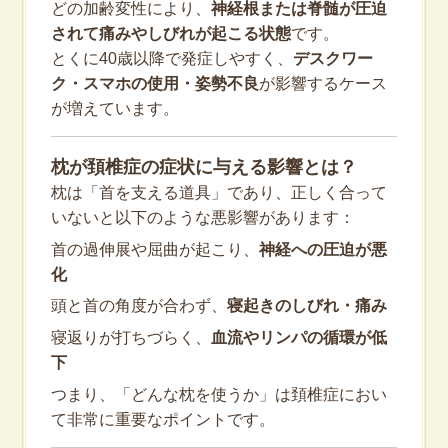
どの加齢変性により、
神経根または脊髄が圧迫
されて痛みやしびれが起こる状態
です。
とくに40歳以降で発症しやすく、
デスクワー
ク・スマホの使用・姿勢不良
が影響するケース
が増えています。
枕が頚椎症の症状に与える影響とは？
枕は「首を支える道具」であり、正しく合って
いないと以下のような悪影響があります：
首の過伸展や屈曲が起こり、
神経への圧迫が悪
化
頭と首の角度が合わず、
寝起きのしびれ・痛み
寝返りが打ちづらく、
血流やリンパの循環が低
下
つまり、「どんな枕を使うか」は頚椎症におい
て非常に重要なポイントです。