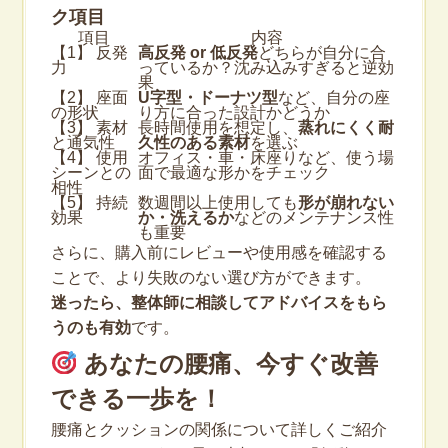
ク項目
項目
内容
【1】 反発
高反発 or 低反発
どちらが自分に合
力
っているか？沈み込みすぎると逆効
果
【2】 座面
U字型・ドーナツ型
など、自分の座
の形状
り方に合った設計かどうか
【3】 素材
長時間使用を想定し、
蒸れにくく耐
と通気性
久性のある素材
を選ぶ
【4】 使用
オフィス・車・床座りなど、使う場
シーンとの
面で最適な形かをチェック
相性
【5】 持続
数週間以上使用しても
形が崩れない
効果
か・洗えるか
などのメンテナンス性
も重要
さらに、購入前にレビューや使用感を確認する
ことで、より失敗のない選び方ができます。
迷ったら、整体師に相談してアドバイスをもら
うのも有効
です。
あなたの腰痛、今すぐ改善
できる一歩を！
腰痛とクッションの関係について詳しくご紹介