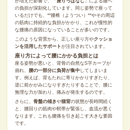
が増えた影響で、「
座りっぱなし
」による腰へ
の負担が深刻化しています。同じ姿勢で座って
いるだけでも、**腰椎（ようつい）**やその周辺
の筋肉に持続的な負担がかかり、これが慢性的
な腰痛の原因になっていることが多いのです。
このような背景から、正しい座り方や
クッショ
ンを活用したサポート
が注目されています。
座り方によって腰にかかる負担とは
座る姿勢が悪いと、背骨の自然なS字カーブが
崩れ、
腰の一部分に負荷が集中
してしまいま
す。例えば、背もたれに寄りかかりすぎたり、
逆に前かがみになりすぎたりすることで、腰に
無理な力が加わり、痛みが発生するのです。
さらに、
骨盤の傾き
や
猫背
の状態が長時間続く
と、腰回りの筋肉や靭帯が緊張し、血流が悪く
なります。これも腰痛を引き起こす大きな要因
です。