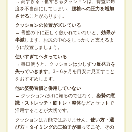
→ 高すぎる・低すぎるクッションは、骨盤の角
度を不自然にしてしまい、
腰椎への圧力を増加
させる
ことがあります。
クッションの位置がズレている
→ 骨盤の下に正しく敷かれていないと、
効果が
半減
します。お尻の中心をしっかりと支えるよ
うに設置しましょう。
使いすぎてヘタっている
→ 毎日使うと、クッションは少しずつ
反発力を
失っていきます
。3～6ヶ月を目安に見直すこと
をおすすめします。
他の姿勢習慣と併用していない
→ クッションだけに頼るのではなく、
姿勢の意
識・ストレッチ・筋トレ・整体
などとセットで
活用することが大切です。
クッションは万能ではありません。
使い方・選
び方・タイミングの三拍子が揃ってこそ、その