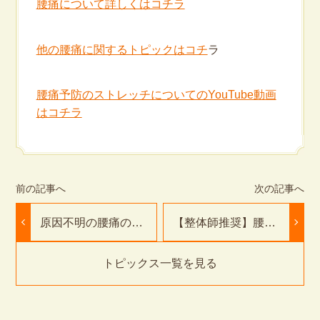
腰痛について詳しくはコチラ
他の腰痛に関するトピックはコチ
ラ
腰痛予防のストレッチについてのYouTube動画
はコチラ
原因不明の腰痛のつ
【整体師推奨】腰痛
らさに終止符！｜豊
に効くおすすめマッ
橋市のふたば接骨
トレスとは？朝の腰
院・鍼灸院
痛を改善
トピックス一覧を見る