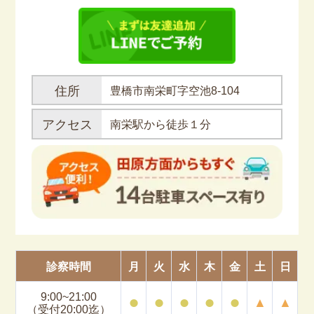
住所
豊橋市南栄町字空池8-104
アクセス
南栄駅から徒歩１分
診察時間
月
火
水
木
金
土
日
9:00~21:00
⚫︎
⚫︎
⚫︎
⚫︎
⚫︎
▲
▲
（受付20:00迄）