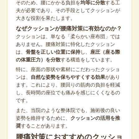
そのため、腰にかかる負担を
均等に分散
する工
夫が必要であり、その手段としてクッションが
大きな役割を果たします。
なぜクッションが腰痛対策に有効なのか？
クッションは、単なる「柔らかい座布団」では
ありません。腰痛対策に特化したクッション
は、
骨盤を正しい位置に保持
し、
座圧（座る際
の体重圧力）を分散
する構造をしています。
特に、座面の形状や素材にこだわったクッショ
ンは、
自然な姿勢を保ちやすくする効果
があり
ます。これにより、腰回りの筋肉の負担を軽減
し、長時間の座位でも痛みを感じにくくなるの
です。
また、当院のような整体院でも、施術後の良い
姿勢を維持するために、
クッションの活用を推
奨
することがあります。
腰痛対策におすすめのクッショ