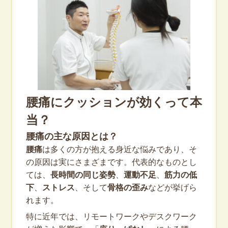
腰痛にクッションが効くって本
当？
腰痛の主な原因とは？
腰痛
は多くの方が抱える身近な悩みであり、そ
の原因は実にさまざまです。代表的なものとし
ては、
長時間の同じ姿勢
、
運動不足
、
筋力の低
下
、
ストレス
、そして
骨格の歪み
などが挙げら
れます。
特に近年では、リモートワークやデスクワーク