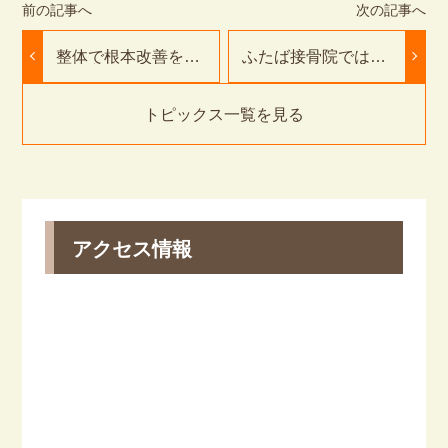
整体で根本改善を目
ふたば接骨院では後
指す方法とは｜豊橋
遺症0を目指します
市のふたば接骨院・
｜豊橋市のふたば接
鍼灸院
骨院・鍼灸院
トピックス一覧を見る
アクセス情報