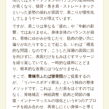
が長くなり、猫背・巻き肩・ストレートネック
といった姿勢の崩れが原因で、肩こりが慢性化
してしまうケースが増えています。
ですが、肩こりは単なる「疲れ」や「年齢の影
響」ではありません。身体全体のバランスが崩
れ、骨格にゆがみが生じたり、筋肉の使い方に
偏りが出たりすることで起こる、いわば「構造
的な問題」なのです。こうした深層の原因に目
を向けずに、表面だけをもみほぐすマッサージ
を繰り返していても、一時的な緩和にとどま
り、根本的な改善にはつながりません。
そこで、
豊橋市ふたば接骨院
がご提案するの
が、「リバースボディ療法」という独自の整体
メソッドです。これは、ただ肩をほぐすのでは
なく、骨格矯正・神経調整・筋肉と関節の修
復・インナーマッスルの強化という4つのアプロ
ーチを組み合わせ、再発しにくい身体へと導く