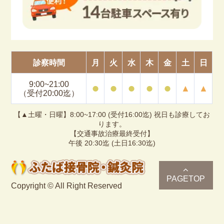
診察時間
月
火
水
木
金
土
日
9:00~21:00
⚫︎
⚫︎
⚫︎
⚫︎
⚫︎
▲
▲
（受付20:00迄）
【▲土曜・日曜】8:00~17:00 (受付16:00迄) 祝日も診療してお
ります。
【交通事故治療最終受付】
午後 20:30迄 (土日16:30迄)
PAGETOP
Copyright © All Right Reserved