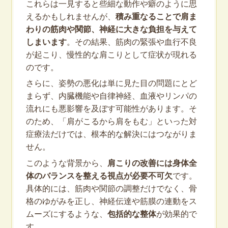
これらは一見すると些細な動作や癖のように思
えるかもしれませんが、
積み重なることで肩ま
わりの筋肉や関節、神経に大きな負担を与えて
しまいます
。その結果、筋肉の緊張や血行不良
が起こり、慢性的な肩こりとして症状が現れる
のです。
さらに、姿勢の悪化は単に見た目の問題にとど
まらず、内臓機能や自律神経、血液やリンパの
流れにも悪影響を及ぼす可能性があります。そ
のため、「肩がこるから肩をもむ」といった対
症療法だけでは、根本的な解決にはつながりま
せん。
このような背景から、
肩こりの改善には身体全
体のバランスを整える視点が必要不可欠
です。
具体的には、筋肉や関節の調整だけでなく、骨
格のゆがみを正し、神経伝達や筋膜の連動をス
ムーズにするような、
包括的な整体
が効果的で
す。