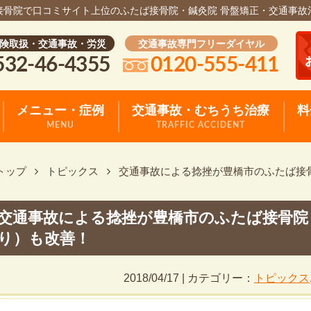
接骨院で口コミサイト上位のふたば接骨院・鍼灸院 骨盤矯正・交通事故
険取扱・交通事故・労災
交通事故専門フリーダイヤル
532-46-4355
0120-555-411
メニュー・症例
交通事故・むちうち治療
料
MENU
TRAFFIC ACCIDENT
トップ
トピックス
交通事故による捻挫が豊橋市のふたば接
交通事故による捻挫が豊橋市のふたば接骨院
り）も改善！
2018/04/17 | カテゴリー：
トピックス