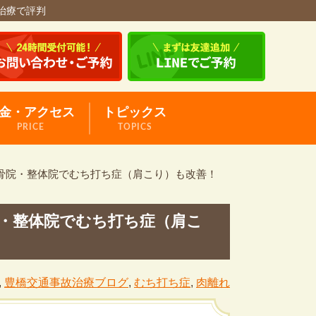
治療で評判
金・アクセス
トピックス
PRICE
TOPICS
骨院・整体院でむち打ち症（肩こり）も改善！
・整体院でむち打ち症（肩こ
,
豊橋交通事故治療ブログ
,
むち打ち症
,
肉離れ