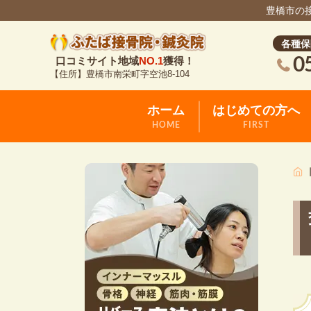
豊橋市の
各種保
0
口コミサイト地域
NO.1
獲得！
【住所】豊橋市南栄町字空池8-104
ホーム
はじめての方へ
HOME
FIRST