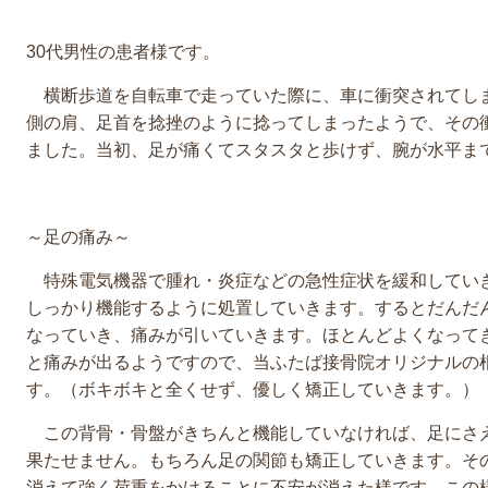
30代男性の患者様です。
横断歩道を自転車で走っていた際に、車に衝突されてし
側の肩、足首を捻挫のように捻ってしまったようで、その
ました。当初、足が痛くてスタスタと歩けず、腕が水平ま
～足の痛み～
特殊電気機器で腫れ・炎症などの急性症状を緩和してい
しっかり機能するように処置していきます。するとだんだ
なっていき、痛みが引いていきます。ほとんどよくなって
と痛みが出るようですので、当ふたば接骨院オリジナルの
す。（ボキボキと全くせず、優しく矯正していきます。）
この背骨・骨盤がきちんと機能していなければ、足にさ
果たせません。もちろん足の関節も矯正していきます。そ
消えて強く荷重をかけることに不安が消えた様です。この