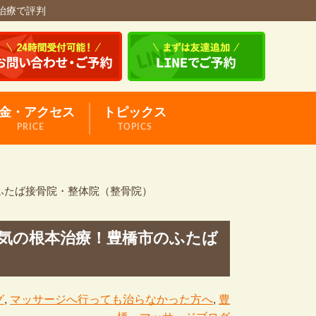
治療で評判
金・アクセス
トピックス
PRICE
TOPICS
ふたば接骨院・整体院（整骨院）
気の根本治療！豊橋市のふたば
グ
,
マッサージへ行っても治らなかった方へ
,
豊