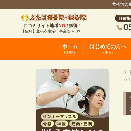
豊橋市の
各種保
0
口コミサイト地域
NO.1
獲得！
【住所】豊橋市南栄町字空池8-104
ホーム
はじめての方へ
HOME
FIRST
マ