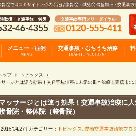
接骨院で口コミサイト上位のふたば接骨院・鍼灸院 骨盤矯正・交通事故
険取扱・交通事故・労災
交通事故専門フリーダイヤル
532-46-4355
0120-555-411
メニュー・症例
交通事故・むちうち治療
料
MENU
TRAFFIC ACCIDENT
トップ
トピックス
ッサージとは違う効果！交通事故治療に人気の根本治療！豊橋市の
マッサージとは違う効果！交通事故治療に人
接骨院・整体院（整骨院）
2018/04/27 | カテゴリー：
トピックス
,
豊橋交通事故治療ブロ