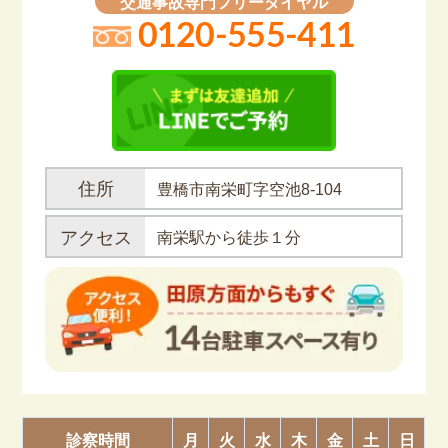
交通事故専門フリーダイヤル
0120-555-411
住所
豊橋市南栄町字空池8-104
アクセス
南栄駅から徒歩１分
診察時間
月
火
水
木
金
土
日