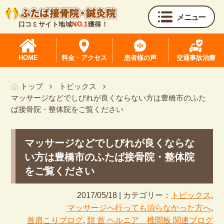
メニュー
口コミサイト地域
NO.1
獲得！
HOME
料金・アクセス
患者様の声
交通事故治療
トップ
トピックス
マッサージなどでしびれが良くならない方は豊橋市のふた
ば接骨院・整体院をご覧ください
マッサージなどでしびれが良くならな
い方は豊橋市のふたば接骨院・整体院
をご覧ください
2017/05/18 | カテゴリー：
トピックス
,
マッサージへ行っても治らなかった方へ
,
首肩こりブログ
,
頚 首 ヘルニア 椎間板 関連ブログ