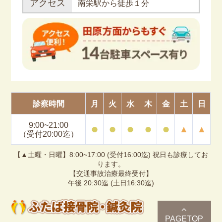
アクセス
南栄駅から徒歩１分
診察時間
月
火
水
木
金
土
日
9:00~21:00
⚫︎
⚫︎
⚫︎
⚫︎
⚫︎
▲
▲
（受付20:00迄）
【▲土曜・日曜】8:00~17:00 (受付16:00迄) 祝日も診療してお
ります。
【交通事故治療最終受付】
午後 20:30迄 (土日16:30迄)
PAGETOP