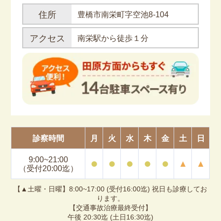
住所
豊橋市南栄町字空池8-104
アクセス
南栄駅から徒歩１分
診察時間
月
火
水
木
金
土
日
9:00~21:00
⚫︎
⚫︎
⚫︎
⚫︎
⚫︎
▲
▲
（受付20:00迄）
【▲土曜・日曜】8:00~17:00 (受付16:00迄) 祝日も診療してお
ります。
【交通事故治療最終受付】
午後 20:30迄 (土日16:30迄)