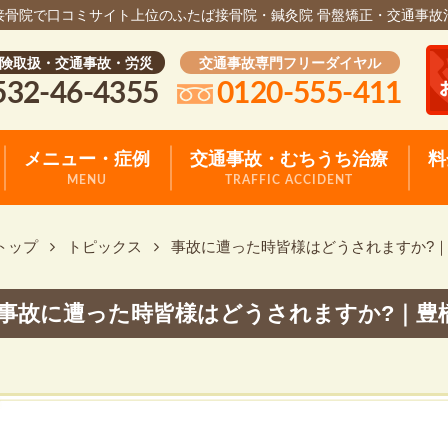
接骨院で口コミサイト上位のふたば接骨院・鍼灸院 骨盤矯正・交通事故
険取扱・交通事故・労災
交通事故専門フリーダイヤル
532-46-4355
0120-555-411
メニュー・症例
交通事故・むちうち治療
料
MENU
TRAFFIC ACCIDENT
トップ
トピックス
事故に遭った時皆様はどうされますか?
事故に遭った時皆様はどうされますか?｜豊