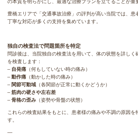
の本質を明らかにし、最適な治療プランを立てることが重
豊橋エリアで「交通事故治療」の評判が高い当院では、患
丁寧な対応が多くの支持を集めています。
独自の検査法で問題箇所を特定
問診後は、当院独自の検査法を用いて、体の状態を詳しく
を検査します：
–
自発痛
（何もしていない時の痛み）
–
動作痛
（動かした時の痛み）
–
関節可動域
（各関節が正常に動くかどうか）
–
筋肉の硬さや左右差
–
骨格の歪み
（姿勢や骨盤の状態）
これらの検査結果をもとに、患者様の痛みや不調の原因を
す。
—