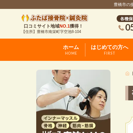
豊橋市の
各種保
0
口コミサイト地域
NO.1
獲得！
【住所】豊橋市南栄町字空池8-104
ホーム
はじめての方へ
HOME
FIRST