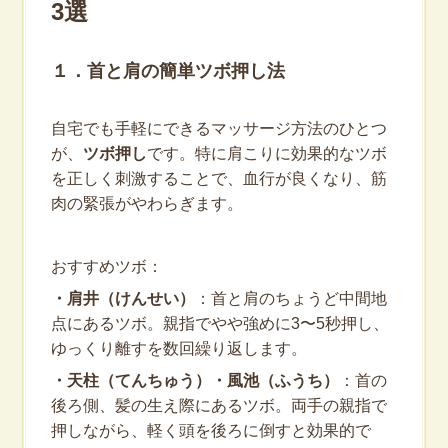
3選
１．首と肩の簡単ツボ押し法
自宅でも手軽にできるマッサージ方法のひとつ
が、
ツボ押し
です。特に肩こりに効果的なツボ
を正しく刺激することで、血行が良くなり、筋
肉の緊張がやわらぎます。
おすすめツボ：
・肩井（けんせい）
：首と肩のちょうど中間地
点にあるツボ。親指でやや強めに3〜5秒押し、
ゆっくり離すを数回繰り返します。
・天柱（てんちゅう）・風池（ふうち）
：首の
後ろ側、髪の生え際にあるツボ。両手の親指で
押しながら、軽く頭を後ろに倒すと効果的で