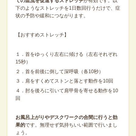
ての血流を促進するストレッチ
が有効です。以
下のようなストレッチを1日数回行うだけで、症
状の予防や緩和につながります。
【おすすめストレッチ】
１．首をゆっくり左右に傾ける（左右それぞれ
15秒）
２．首を前後に倒して深呼吸（各10秒）
３．肩をすくめてストンと落とす動作を10回
４．肘を後ろに引いて肩甲骨を寄せる動作を10
回
お風呂上がりやデスクワークの合間に行うと効
果的
です。無理せず気持ちいい範囲で行いまし
ょう。