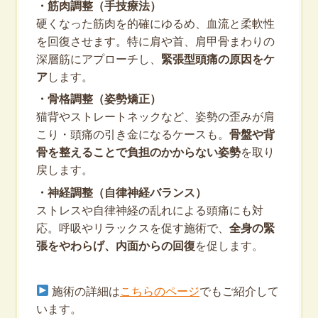
・筋肉調整（手技療法）
硬くなった筋肉を的確にゆるめ、血流と柔軟性
を回復させます。特に肩や首、肩甲骨まわりの
深層筋にアプローチし、
緊張型頭痛の原因をケ
ア
します。
・骨格調整（姿勢矯正）
猫背やストレートネックなど、姿勢の歪みが肩
こり・頭痛の引き金になるケースも。
骨盤や背
骨を整えることで負担のかからない姿勢
を取り
戻します。
・神経調整（自律神経バランス）
ストレスや自律神経の乱れによる頭痛にも対
応。呼吸やリラックスを促す施術で、
全身の緊
張をやわらげ、内面からの回復
を促します。
施術の詳細は
こちらのページ
でもご紹介して
います。