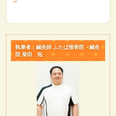
執筆者：鍼灸師 ふたば接骨院・鍼灸
院 柴田 拓