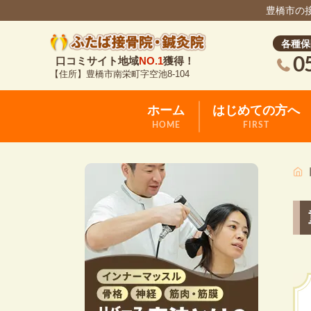
豊橋市の
各種保
0
口コミサイト地域
NO.1
獲得！
【住所】豊橋市南栄町字空池8-104
ホーム
はじめての方へ
HOME
FIRST