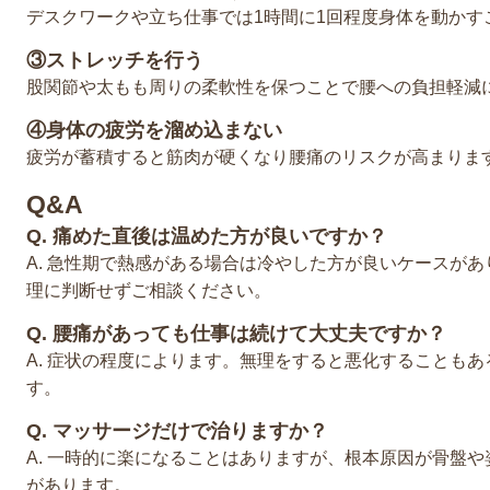
デスクワークや立ち仕事では1時間に1回程度身体を動かす
③ストレッチを行う
股関節や太もも周りの柔軟性を保つことで腰への負担軽減
④身体の疲労を溜め込まない
疲労が蓄積すると筋肉が硬くなり腰痛のリスクが高まりま
Q&A
Q. 痛めた直後は温めた方が良いですか？
A. 急性期で熱感がある場合は冷やした方が良いケースが
理に判断せずご相談ください。
Q. 腰痛があっても仕事は続けて大丈夫ですか？
A. 症状の程度によります。無理をすると悪化することも
す。
Q. マッサージだけで治りますか？
A. 一時的に楽になることはありますが、根本原因が骨盤
があります。