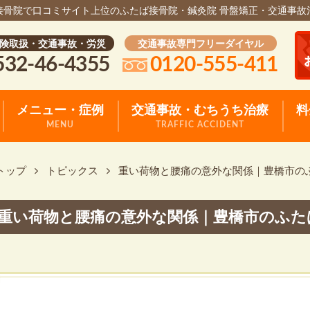
接骨院で口コミサイト上位のふたば接骨院・鍼灸院 骨盤矯正・交通事故
険取扱・交通事故・労災
交通事故専門フリーダイヤル
532-46-4355
0120-555-411
メニュー・症例
交通事故・むちうち治療
料
MENU
TRAFFIC ACCIDENT
トップ
トピックス
重い荷物と腰痛の意外な関係｜豊橋市の
重い荷物と腰痛の意外な関係｜豊橋市のふた